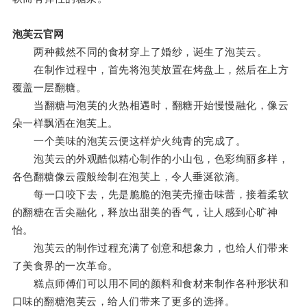
泡芙云官网
两种截然不同的食材穿上了婚纱，诞生了泡芙云。
在制作过程中，首先将泡芙放置在烤盘上，然后在上方
覆盖一层翻糖。
当翻糖与泡芙的火热相遇时，翻糖开始慢慢融化，像云
朵一样飘洒在泡芙上。
一个美味的泡芙云便这样炉火纯青的完成了。
泡芙云的外观酷似精心制作的小山包，色彩绚丽多样，
各色翻糖像云霞般绘制在泡芙上，令人垂涎欲滴。
每一口咬下去，先是脆脆的泡芙壳撞击味蕾，接着柔软
的翻糖在舌尖融化，释放出甜美的香气，让人感到心旷神
怡。
泡芙云的制作过程充满了创意和想象力，也给人们带来
了美食界的一次革命。
糕点师傅们可以用不同的颜料和食材来制作各种形状和
口味的翻糖泡芙云，给人们带来了更多的选择。