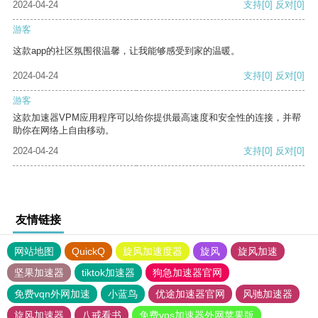
2024-04-24
支持
[0]
反对
[0]
游客
这款app的社区氛围很温馨，让我能够感受到家的温暖。
2024-04-24
支持
[0]
反对
[0]
游客
这款加速器VPM应用程序可以给你提供最高速度和安全性的连接，并帮
助你在网络上自由移动。
2024-04-24
支持
[0]
反对
[0]
友情链接
网站地图
QuickQ
旋风加速度器
旋风
旋风加速
坚果加速器
tiktok加速器
狗急加速器官网
免费vqn外网加速
小蓝鸟
优途加速器官网
风驰加速器
旋风加速器
八戒看书
免费vps加速器外网苹果版