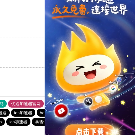
支持
[0]
反对
[0]
支持
[0]
反对
[0]
支持
[0]
反对
[0]
鸟
优途加速器官网
风驰加速器
旋风加速器
八戒看书
器速
ios加速器
hammer加速器
旋风加速度器
p
ios加速器
暴雪vp永久免费加速器下载官网
雷霆加器速