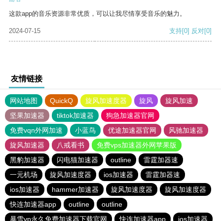
这款app的音乐资源非常优质，可以让我尽情享受音乐的魅力。
2024-07-15
支持
[0]
反对
[0]
友情链接
网站地图
QuickQ
旋风加速度器
旋风
旋风加速
坚果加速器
tiktok加速器
狗急加速器官网
免费vqn外网加速
小蓝鸟
优途加速器官网
风驰加速器
旋风加速器
八戒看书
免费vps加速器外网苹果版
黑豹加速器
闪电猫加速器
outline
雷霆加器速
一元机场
旋风加速度器
ios加速器
雷霆加器速
ios加速器
hammer加速器
旋风加速度器
旋风加速度器
快连加速器app
outline
outline
暴雪vp永久免费加速器下载官网
快连加速器app
ios加速器