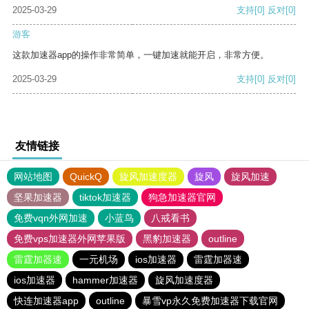
2025-03-29
支持
[0]
反对
[0]
游客
这款加速器app的操作非常简单，一键加速就能开启，非常方便。
2025-03-29
支持
[0]
反对
[0]
友情链接
网站地图
QuickQ
旋风加速度器
旋风
旋风加速
坚果加速器
tiktok加速器
狗急加速器官网
免费vqn外网加速
小蓝鸟
八戒看书
免费vps加速器外网苹果版
黑豹加速器
outline
雷霆加器速
一元机场
ios加速器
雷霆加器速
ios加速器
hammer加速器
旋风加速度器
快连加速器app
outline
暴雪vp永久免费加速器下载官网