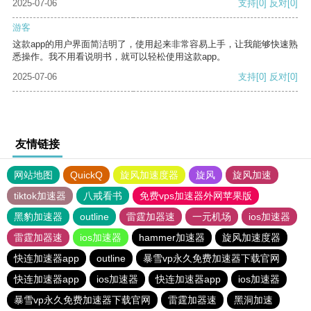
2025-07-06
支持
[0]
反对
[0]
游客
这款app的用户界面简洁明了，使用起来非常容易上手，让我能够快速熟
悉操作。我不用看说明书，就可以轻松使用这款app。
2025-07-06
支持
[0]
反对
[0]
友情链接
网站地图
QuickQ
旋风加速度器
旋风
旋风加速
tiktok加速器
八戒看书
免费vps加速器外网苹果版
黑豹加速器
outline
雷霆加器速
一元机场
ios加速器
雷霆加器速
ios加速器
hammer加速器
旋风加速度器
快连加速器app
outline
暴雪vp永久免费加速器下载官网
快连加速器app
ios加速器
快连加速器app
ios加速器
暴雪vp永久免费加速器下载官网
雷霆加器速
黑洞加速