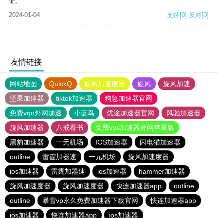
证。
2024-01-04
支持
[0]
反对
[0]
友情链接
网站地图
QuickQ
旋风加速度器
旋风
旋风加速
坚果加速器
tiktok加速器
狗急加速器官网
免费vqn外网加速
小蓝鸟
优途加速器官网
风驰加速器
旋风加速器
八戒看书
免费vps加速器外网苹果版
黑豹加速器
一元机场
IOS加速器
闪电猫加速器
outline
雷霆加器速
一元机场
旋风加速度器
ios加速器
雷霆加器速
ios加速器
hammer加速器
旋风加速度器
旋风加速度器
快连加速器app
outline
outline
暴雪vp永久免费加速器下载官网
快连加速器app
ios加速器
快连加速器app
ios加速器