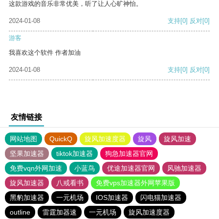
这款游戏的音乐非常优美，听了让人心旷神怡。
2024-01-08
支持
[0]
反对
[0]
游客
我喜欢这个软件 作者加油
2024-01-08
支持
[0]
反对
[0]
友情链接
网站地图
QuickQ
旋风加速度器
旋风
旋风加速
坚果加速器
tiktok加速器
狗急加速器官网
免费vqn外网加速
小蓝鸟
优途加速器官网
风驰加速器
旋风加速器
八戒看书
免费vps加速器外网苹果版
黑豹加速器
一元机场
IOS加速器
闪电猫加速器
outline
雷霆加器速
一元机场
旋风加速度器