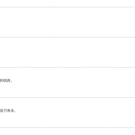
区的线路。
中游刃有余。