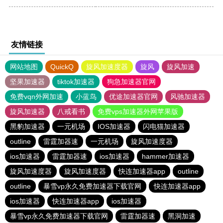
友情链接
网站地图
QuickQ
旋风加速度器
旋风
旋风加速
坚果加速器
tiktok加速器
狗急加速器官网
免费vqn外网加速
小蓝鸟
优途加速器官网
风驰加速器
旋风加速器
八戒看书
免费vps加速器外网苹果版
黑豹加速器
一元机场
IOS加速器
闪电猫加速器
outline
雷霆加器速
一元机场
旋风加速度器
ios加速器
雷霆加器速
ios加速器
hammer加速器
旋风加速度器
旋风加速度器
快连加速器app
outline
outline
暴雪vp永久免费加速器下载官网
快连加速器app
ios加速器
快连加速器app
ios加速器
暴雪vp永久免费加速器下载官网
雷霆加器速
黑洞加速