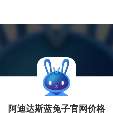
阿迪达斯蓝兔子官网价格