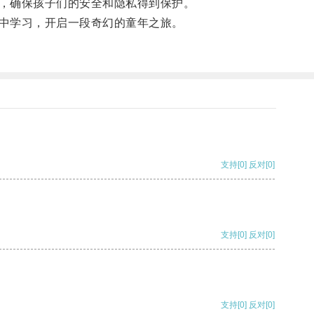
，确保孩子们的安全和隐私得到保护。
中学习，开启一段奇幻的童年之旅。
支持
[0]
反对
[0]
支持
[0]
反对
[0]
支持
[0]
反对
[0]