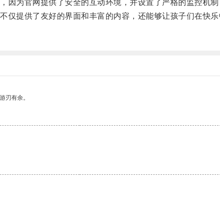
因为官网提供了安全的互动环境，并设置了严格的监控机制
仅提供了友好的界面和丰富的内容，还能够让孩子们在快乐
中游刃有余。