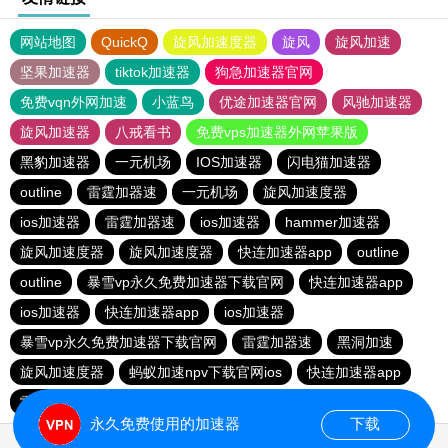
网站地图
QuickQ
旋风加速度器
旋风
旋风加速
坚果加速器
tiktok加速器
狗急加速器官网
免费vqn外网加速
小蓝鸟
优途加速器官网
风驰加速器
旋风加速器
八戒看书
免费vps加速器外网苹果版
黑豹加速器
一元机场
IOS加速器
闪电猫加速器
outline
雷霆加器速
一元机场
旋风加速度器
ios加速器
雷霆加器速
ios加速器
hammer加速器
旋风加速度器
旋风加速度器
快连加速器app
outline
outline
暴雪vp永久免费加速器下载官网
快连加速器app
ios加速器
快连加速器app
ios加速器
暴雪vp永久免费加速器下载官网
雷霆加器速
黑洞加速
旋风加速度器
蚂蚁加速npv下载官网ios
快连加速器app
雷霆加器速
outline
极光加速器
永久免费使用的加速器
下载