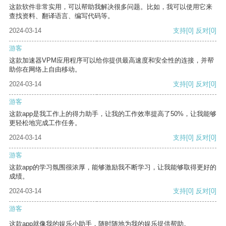
这款软件非常实用，可以帮助我解决很多问题。比如，我可以使用它来
查找资料、翻译语言、编写代码等。
2024-03-14
支持
[0]
反对
[0]
游客
这款加速器VPM应用程序可以给你提供最高速度和安全性的连接，并帮
助你在网络上自由移动。
2024-03-14
支持
[0]
反对
[0]
游客
这款app是我工作上的得力助手，让我的工作效率提高了50%，让我能够
更轻松地完成工作任务。
2024-03-14
支持
[0]
反对
[0]
游客
这款app的学习氛围很浓厚，能够激励我不断学习，让我能够取得更好的
成绩。
2024-03-14
支持
[0]
反对
[0]
游客
这款app就像我的娱乐小助手，随时随地为我的娱乐提供帮助。