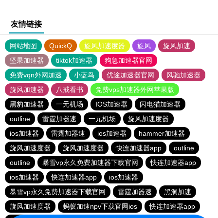
友情链接
网站地图
QuickQ
旋风加速度器
旋风
旋风加速
坚果加速器
tiktok加速器
狗急加速器官网
免费vqn外网加速
小蓝鸟
优途加速器官网
风驰加速器
旋风加速器
八戒看书
免费vps加速器外网苹果版
黑豹加速器
一元机场
IOS加速器
闪电猫加速器
outline
雷霆加器速
一元机场
旋风加速度器
ios加速器
雷霆加器速
ios加速器
hammer加速器
旋风加速度器
旋风加速度器
快连加速器app
outline
outline
暴雪vp永久免费加速器下载官网
快连加速器app
ios加速器
快连加速器app
ios加速器
暴雪vp永久免费加速器下载官网
雷霆加器速
黑洞加速
旋风加速度器
蚂蚁加速npv下载官网ios
快连加速器app